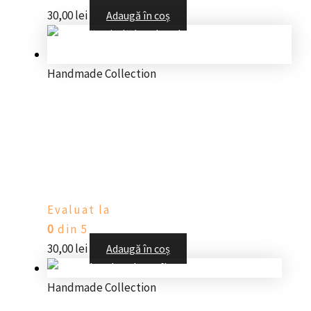
30,00
lei
Adaugă în coș
Handmade Collection
Brățară spirală handmade cu
cranii albe, ajustabilă, șnur
negru, stil rock/goth
Evaluat la
0
din 5
30,00
lei
Adaugă în coș
Handmade Collection