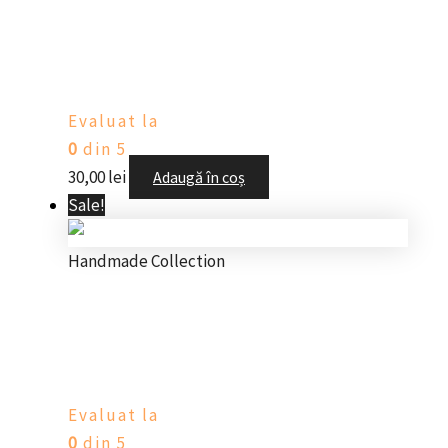
Colier handmade cu floare –
glow in the dark
Evaluat la
0
din 5
30,00
lei
Adaugă în coș
Sale!
Handmade Collection
Colier handmade cu cheiță –
glow in the dark
Evaluat la
0
din 5