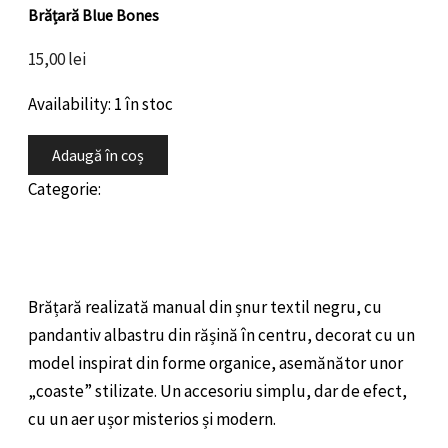
Brățară Blue Bones
15,00
lei
Availability:
1 în stoc
Adaugă în coș
Categorie:
Handmade Collection
Descriere
Recenzii (0)
Brățară realizată manual din șnur textil negru, cu
pandantiv albastru din rășină în centru, decorat cu un
model inspirat din forme organice, asemănător unor
„coaste” stilizate. Un accesoriu simplu, dar de efect,
cu un aer ușor misterios și modern.