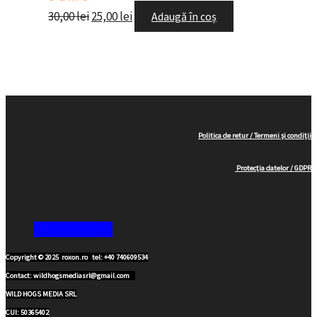
30,00
lei
25,00
lei
Adaugă în coș
Politica de retur / Termeni și condiții
Protecția datelor / GDPR
Copyright © 2025 roxon.ro tel: +40 740609534
Contact:
wildhogsmediasrl@gmail.com
WILD HOGS MEDIA SRL
CUI: 50365402