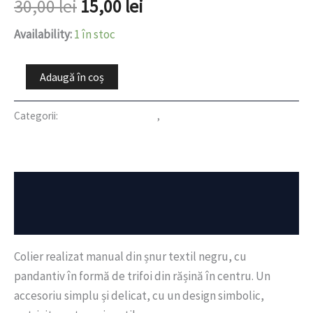
30,00
lei
15,00
lei
Availability:
1 în stoc
Adaugă în coș
Categorii:
Handmade Collection
,
REDUCERI
Descriere
Recenzii (0)
Colier realizat manual din șnur textil negru, cu
pandantiv în formă de trifoi din rășină în centru. Un
accesoriu simplu și delicat, cu un design simbolic,