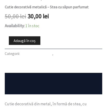
Cutie decorativă metalică – Stea cu săpun parfumat
50,00
lei
30,00
lei
Availability:
1 în stoc
Adaugă în coș
Categorii:
Produse pentru casă
,
REDUCERI
Descriere
Recenzii (0)
Cutie decorativă din metal, în formă de stea, cu