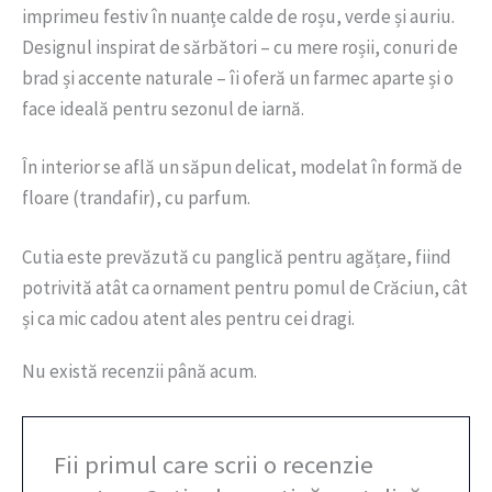
imprimeu festiv în nuanțe calde de roșu, verde și auriu.
Designul inspirat de sărbători – cu mere roșii, conuri de
brad și accente naturale – îi oferă un farmec aparte și o
face ideală pentru sezonul de iarnă.
În interior se află un săpun delicat, modelat în formă de
floare (trandafir), cu parfum.
Cutia este prevăzută cu panglică pentru agățare, fiind
potrivită atât ca ornament pentru pomul de Crăciun, cât
și ca mic cadou atent ales pentru cei dragi.
Nu există recenzii până acum.
Fii primul care scrii o recenzie