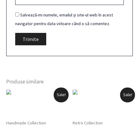
Salvează-mi numele, emailul și site-ul web în acest
navigator pentru data viitoare când o să comentez.
Produse similare
Prețul
Prețul
Prețul
Prețul
Sale!
Sale!
inițial
curent
inițial
curent
a
este:
a
este:
fost:
15,00 lei.
fost:
169,00 lei.
20,00 lei.
200,00 lei.
Handmade Collection
Retro Collection
Colier Buburuză cu Frunză
Figurină decorativă din