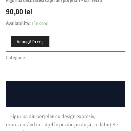
Figurină decorativă cățel din porțelan – stil retro
90,00
lei
Availability:
1 în stoc
Adaugă în coș
Categorie:
Retro Collection
Descriere
Recenzii (0)
Figurină din porțelan cu design expresiv,
reprezentând un cățel în poziție jucăușă, cu lăbuțele