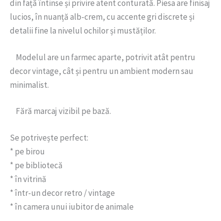
din față întinse și privire atent conturată. Piesa are finisaj
lucios, în nuanță alb-crem, cu accente gri discrete și
detalii fine la nivelul ochilor și mustăților.
Modelul are un farmec aparte, potrivit atât pentru
decor vintage, cât și pentru un ambient modern sau
minimalist.
Fără marcaj vizibil pe bază.
Se potrivește perfect:
* pe birou
* pe bibliotecă
* în vitrină
* într-un decor retro / vintage
* în camera unui iubitor de animale