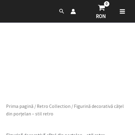
Skip
Main
Search
to
RON
Men
content
Cantitate
Figurină
decorativă
cățel
din
porțelan
–
stil
retro
Prima pagină
/
Retro Collection
/ Figurină decorativă cățel
din porțelan – stil retro
Retro Collection