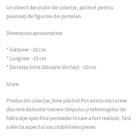
Un obiect decorativ de colecție, potrivit pentru
pasionați de figurine din porțelan.
Dimensiuni aproximative:
* Înălțime: ~10 cm
* Lungime: ~15 cm
* Distanța între lăbuțele din față: ~10 cm
Stare
Produs din colecție, bine păstrat.Pot exista mici urme
discrete datorate trecerii timpului și tehnologiilor de
fabricație specifice perioadei în care a fost realizat, fără
a afecta aspectul sau stabilitatea piesei.