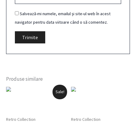
Salvează-mi numele, emailul și site-ul web în acest
navigator pentru data viitoare când o să comentez.
Produse similare
Prețul
Prețul
Sale!
inițial
curent
a
este:
fost:
99,00 lei.
129,00 lei.
Retro Collection
Retro Collection
Vază decorativă cu flori
Figurină decorativă câine