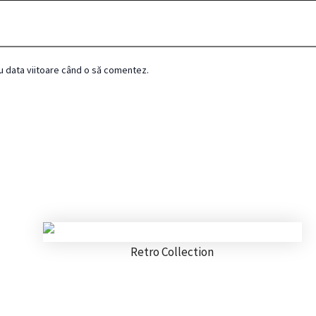
ru data viitoare când o să comentez.
Retro Collection
igurină decorativă câine din porțelan – stil