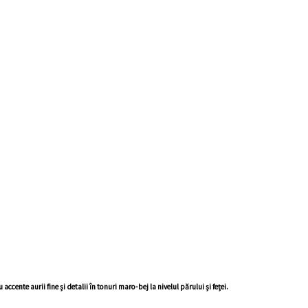
ente aurii fine și detalii în tonuri maro-bej la nivelul părului și feței.