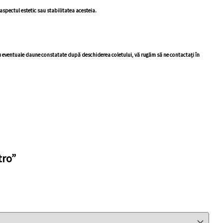
 aspectul estetic sau stabilitatea acesteia.
ntru eventuale daune constatate după deschiderea coletului, vă rugăm să ne contactați în
tro”