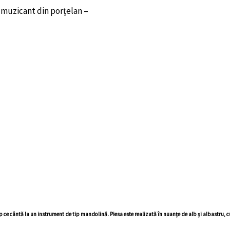
 muzicant din porțelan –
cântă la un instrument de tip mandolină. Piesa este realizată în nuanțe de alb și albastru, cu acc