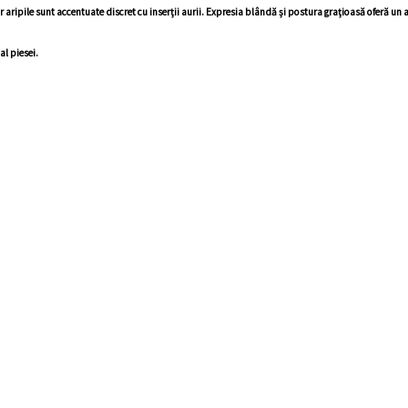
aripile sunt accentuate discret cu inserții aurii. Expresia blândă și postura grațioasă oferă un ae
al piesei.