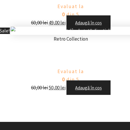
Evaluat la
0
din 5
60,00
lei
49,00
lei
Adaugă în coș
Sale!
Retro Collection
upe pentru desert / înghețată din sticlă – 
Evaluat la
0
din 5
60,00
lei
50,00
lei
Adaugă în coș