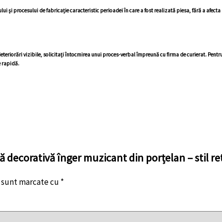
ului și procesului de fabricație caracteristic perioadei în care a fost realizată piesa, fără a afecta
ă deteriorări vizibile, solicitați întocmirea unui proces-verbal împreună cu firma de curierat. Pe
e rapidă.
nă decorativă înger muzicant din porțelan – stil re
i sunt marcate cu
*