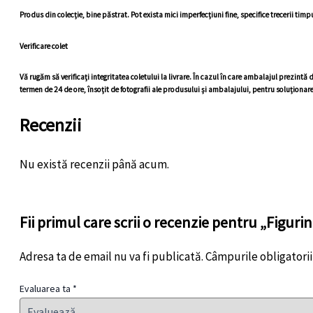
Produs din colecție, bine păstrat. Pot exista mici imperfecțiuni fine, specifice trecerii timp
Verificare colet
Vă rugăm să verificați integritatea coletului la livrare. În cazul în care ambalajul prezint
termen de 24 de ore, însoțit de fotografii ale produsului și ambalajului, pentru soluționar
Recenzii
Nu există recenzii până acum.
Fii primul care scrii o recenzie pentru „Figuri
Adresa ta de email nu va fi publicată.
Câmpurile obligatori
Evaluarea ta
*