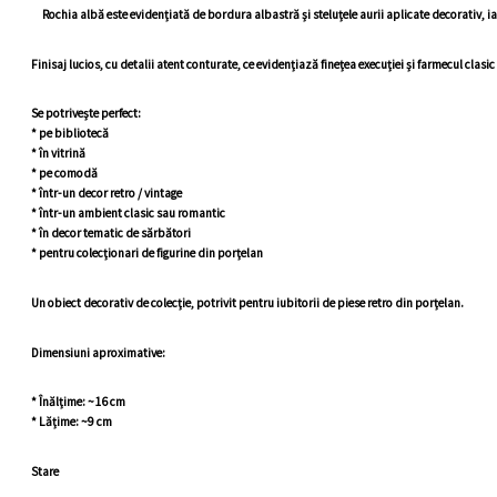
Rochia albă este evidențiată de bordura albastră și steluțele aurii aplicate decorativ, iar 
Finisaj lucios, cu detalii atent conturate, ce evidențiază finețea execuției și farmecul clasic 
Se potrivește perfect:
* pe bibliotecă
* în vitrină
* pe comodă
* într-un decor retro / vintage
* într-un ambient clasic sau romantic
* în decor tematic de sărbători
* pentru colecționari de figurine din porțelan
Un obiect decorativ de colecție, potrivit pentru iubitorii de piese retro din porțelan.
Dimensiuni aproximative:
* Înălțime: ~16 cm
* Lățime: ~9 cm
Stare