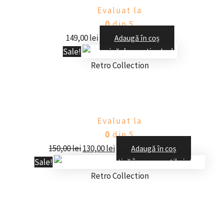
Evaluat la
0
din 5
149,00
lei
Adaugă în coș
Sale!
Retro Collection
Figurină decorativa Lady
Evaluat la
0
din 5
150,00
lei
130,00
lei
Adaugă în coș
Sale!
Retro Collection
Figurină decorativă îngeraș – stil vintag