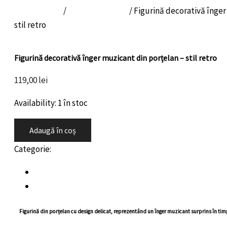
Prima pagină
/
Retro Collection
/ Figurină decorativă înger
stil retro
Retro Collection
Figurină decorativă înger muzicant din porțelan – stil retro
119,00
lei
Availability:
1 în stoc
Adaugă în coș
Categorie:
Retro Collection
Descriere
Recenzii (0)
Figurină din porțelan cu design delicat, reprezentând un înger muzicant surprins în timp ce 