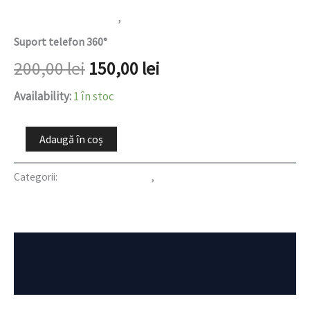
Produse pentru casă
,
REDUCERI
Suport telefon 360°
200,00
lei
150,00
lei
Availability:
1 în stoc
Adaugă în coș
Categorii:
Produse pentru casă
,
REDUCERI
Descriere
Recenzii (0)