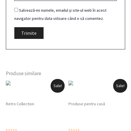
Salvează-mi numele, emailul și site-ul web în acest
navigator pentru data viitoare când o să comentez.
Produse similare
Prețul
Prețul
Prețul
Prețul
Sale!
Sale!
inițial
curent
inițial
curent
a
este:
a
este:
fost:
15,00 lei.
fost:
45,00 lei.
Retro Collection
Produse pentru casă
20,00 lei.
50,00 lei.
Pahar vintage – picior
Suport pentru Pixuri
spirala
„DIVA” – Decor de Birou